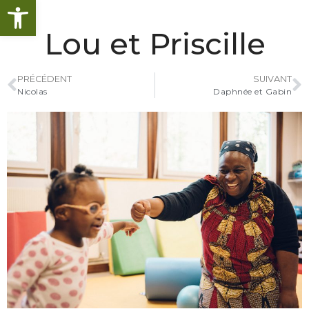
Ouvrir la barre d’outils
Lou et Priscille
PRÉCÉDENT
SUIVANT
Nicolas
Daphnée et Gabin