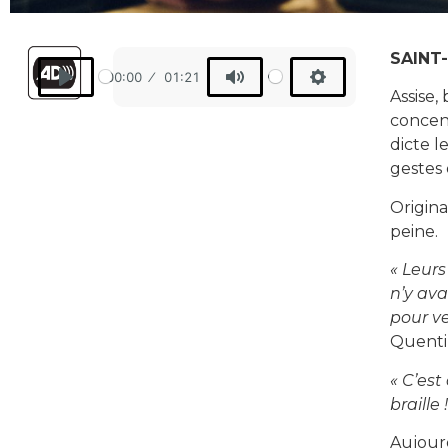
SAINT-
00:00
01:21
Assise,
Play
Mute
Settings
concent
dicte le
gestes 
Origina
peine.
« Leurs
n’y av
pour ve
Quentin
« C’est
braille !
Aujourd