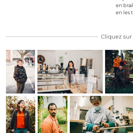
en brai
en les 
Cliquez sur