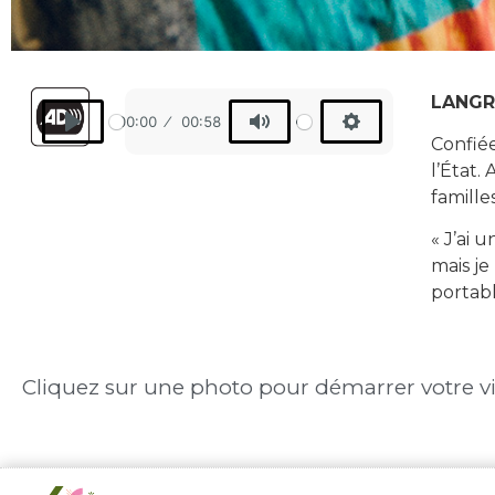
LANGRE
00:00
00:58
Confiée
Play
Mute
Settings
l’État.
famille
« J’ai 
mais je
portable
Cliquez sur une photo pour démarrer votre vi